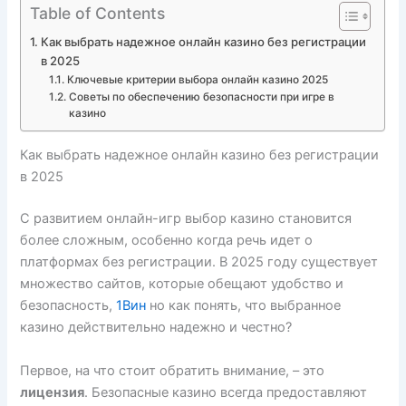
Table of Contents
Как выбрать надежное онлайн казино без регистрации
в 2025
Ключевые критерии выбора онлайн казино 2025
Советы по обеспечению безопасности при игре в
казино
Как выбрать надежное онлайн казино без регистрации
в 2025
С развитием онлайн-игр выбор казино становится
более сложным, особенно когда речь идет о
платформах без регистрации. В 2025 году существует
множество сайтов, которые обещают удобство и
безопасность,
1Вин
но как понять, что выбранное
казино действительно надежно и честно?
Первое, на что стоит обратить внимание, – это
лицензия
. Безопасные казино всегда предоставляют