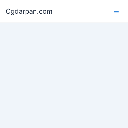
Skip
Cgdarpan.com
to
content