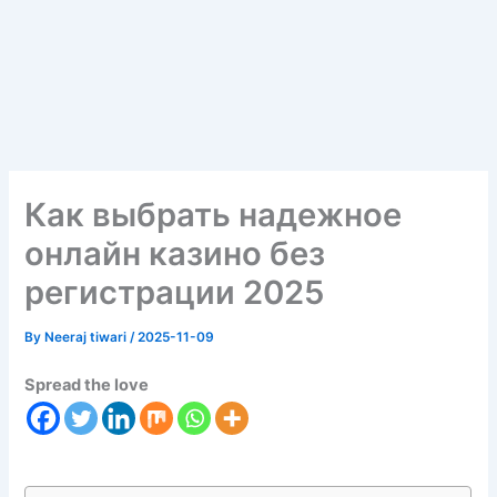
Как выбрать надежное
онлайн казино без
регистрации 2025
By
Neeraj tiwari
/
2025-11-09
Spread the love