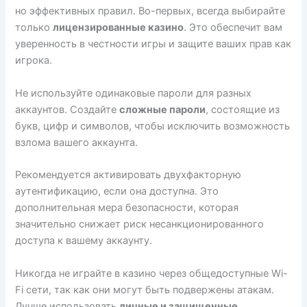
но эффективных правил. Во-первых, всегда выбирайте
только
лицензированные казино
. Это обеспечит вам
уверенность в честности игры и защите ваших прав как
игрока.
Не используйте одинаковые пароли для разных
аккаунтов. Создайте
сложные пароли
, состоящие из
букв, цифр и символов, чтобы исключить возможность
взлома вашего аккаунта.
Рекомендуется активировать двухфакторную
аутентификацию, если она доступна. Это
дополнительная мера безопасности, которая
значительно снижает риск несанкционированного
доступа к вашему аккаунту.
Никогда не играйте в казино через общедоступные Wi-
Fi сети, так как они могут быть подвержены атакам.
Лучше использовать
личные и защищенные