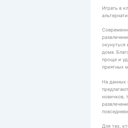
Играть в к
альтернат
Современн
развлечени
окунуться 
дома. Благ
проще и уд
приятных 
На данных 
предлагают
новичков, 
развлечени
повседневн
Для тех, к