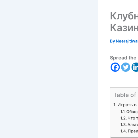
Клубн
Кази
By
Neeraj tiwa
Spread the 
Table of
Играть в
Обзор
Что 
Альт
Преи