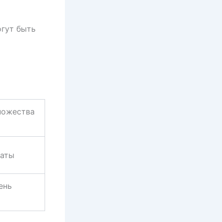
огут быть
ножества
аты
ень