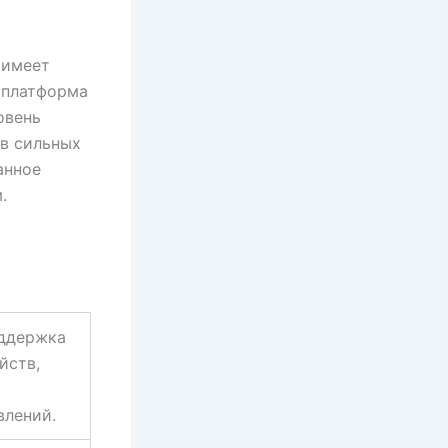
 имеет
 платформа
овень
 в сильных
анное
.
оддержка
йств,
влений.