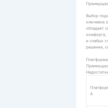
Преимущес
Выбор подх
ключевое з
обладает с
комфорта, 
и слабых с
решение, с
Платформа
Преимущес
Недостатк
Платфор
A