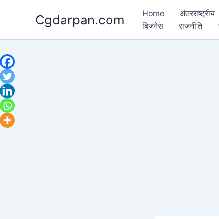
Skip
Home
अंतरराष्ट्रीय
Cgdarpan.com
to
बिजनेस
राजनीति
content