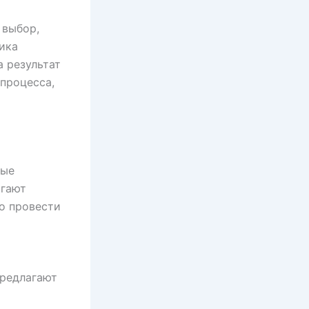
 выбор,
ика
а результат
процесса,
ные
агают
о провести
предлагают