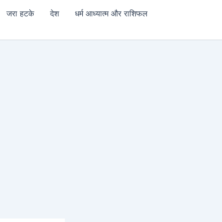
जरा हटके
देश
धर्म आध्यात्म और राशिफल