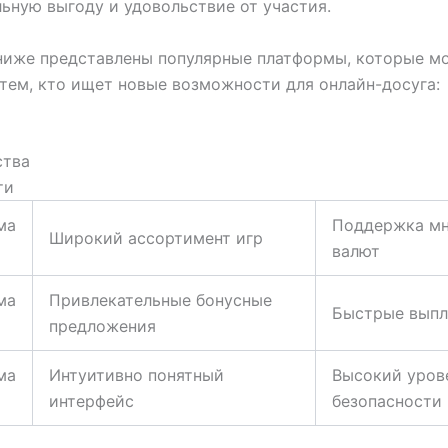
ьную выгоду и удовольствие от участия.
ниже представлены популярные платформы, которые м
тем, кто ищет новые возможности для онлайн-досуга:
тва
ти
ма
Поддержка м
Широкий ассортимент игр
валют
ма
Привлекательные бонусные
Быстрые выпл
предложения
ма
Интуитивно понятный
Высокий уров
интерфейс
безопасности