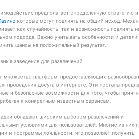
имодействие предполагает определенную стратегию и
Казино
которые могут повлиять на общий исход. Механ
ивает как случайность, так и возможность повлиять н
ьном подходе. Важно учитывать особенности и детали 
ичить шансы на положительный результат.
вные заведения для развлечений
т множество платформ, предоставляющих разнообраз
ля проведения досуга в интернете. Эти порталы предл
ные и безопасные возможности для того, чтобы приятн
прибегая к конкретным известным сервисам.
щадки обладают широким выбором развлечений и
льными условиями для пользователей. Многие из них 
ции и программы лояльности, что позволяет получить