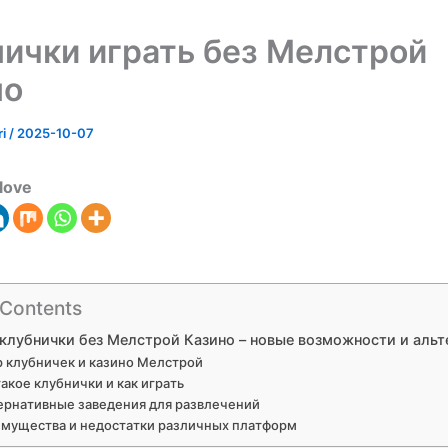
ички играть без Мелстрой
но
ri
/
2025-10-07
love
 Contents
 клубнички без Мелстрой Казино – новые возможности и аль
 клубничек и казино Мелстрой
такое клубнички и как играть
ернативные заведения для развлечений
мущества и недостатки различных платформ