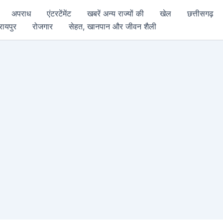
अपराध
एंटरटेंमेंट
खबरें अन्य राज्यों की
खेल
छत्तीसगढ़
रायपुर
रोजगार
सेहत, खानपान और जीवन शैली