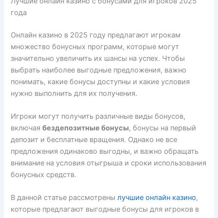
Лучшие онлайн казино с бонусами для игроков 2025
года
Онлайн казино в 2025 году предлагают игрокам
множество бонусных программ, которые могут
значительно увеличить их шансы на успех. Чтобы
выбрать наиболее выгодные предложения, важно
понимать, какие бонусы доступны и какие условия
нужно выполнить для их получения.
Игроки могут получить различные виды бонусов,
включая
бездепозитные бонусы
, бонусы на первый
депозит и бесплатные вращения. Однако не все
предложения одинаково выгодны, и важно обращать
внимание на условия отыгрыша и сроки использования
бонусных средств.
В данной статье рассмотрены
лучшие онлайн казино
,
которые предлагают выгодные бонусы для игроков в