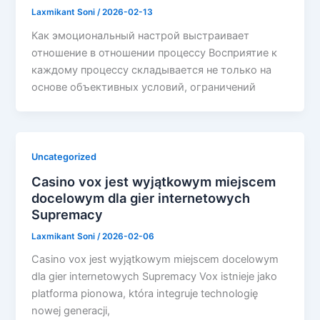
Laxmikant Soni
/
2026-02-13
Как эмоциональный настрой выстраивает
отношение в отношении процессу Восприятие к
каждому процессу складывается не только на
основе объективных условий, ограничений
Uncategorized
Casino vox jest wyjątkowym miejscem
docelowym dla gier internetowych
Supremacy
Laxmikant Soni
/
2026-02-06
Casino vox jest wyjątkowym miejscem docelowym
dla gier internetowych Supremacy Vox istnieje jako
platforma pionowa, która integruje technologię
nowej generacji,