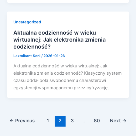
Uncategorized
Aktualna codzienność w wieku
wirtualnej: Jak elektronika zmienia
codzienność?
Laxmikant Soni
/
2026-01-26
Aktualna codzienność w wieku wirtualnej: Jak
elektronika zmienia codzienność? Klasyczny system
czasu oddał pola swobodnemu charakterowi
egzystencji wspomaganemu przez cyfryzację,
←
Previous
1
2
3
…
80
Next
→