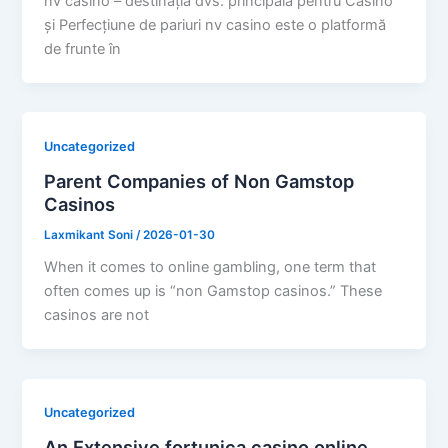
nv casino – destinația dvs. principală pentru Casino
și Perfecțiune de pariuri nv casino este o platformă
de frunte în
Uncategorized
Parent Companies of Non Gamstop
Casinos
Laxmikant Soni
/
2026-01-30
When it comes to online gambling, one term that
often comes up is “non Gamstop casinos.” These
casinos are not
Uncategorized
An Extensive fortunica casino online