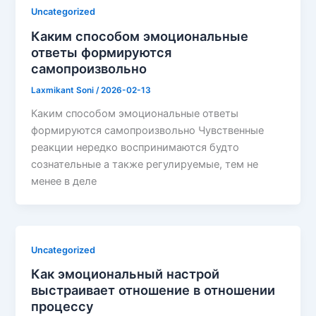
Uncategorized
Каким способом эмоциональные
ответы формируются
самопроизвольно
Laxmikant Soni
/
2026-02-13
Каким способом эмоциональные ответы
формируются самопроизвольно Чувственные
реакции нередко воспринимаются будто
сознательные а также регулируемые, тем не
менее в деле
Uncategorized
Как эмоциональный настрой
выстраивает отношение в отношении
процессу