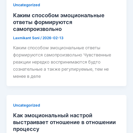
Uncategorized
Каким способом эмоциональные
ответы формируются
самопроизвольно
Laxmikant Soni
/
2026-02-13
Каким способом эмоциональные ответы
формируются самопроизвольно Чувственные
реакции нередко воспринимаются будто
сознательные а также регулируемые, тем не
менее в деле
Uncategorized
Как эмоциональный настрой
выстраивает отношение в отношении
процессу