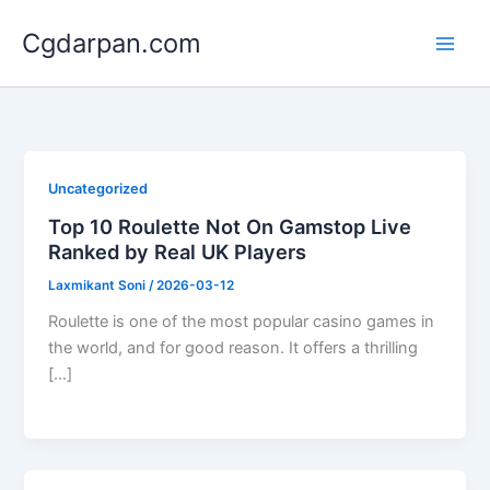
Skip
Cgdarpan.com
to
content
Uncategorized
Top 10 Roulette Not On Gamstop Live
Ranked by Real UK Players
Laxmikant Soni
/
2026-03-12
Roulette is one of the most popular casino games in
the world, and for good reason. It offers a thrilling
[…]