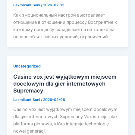
Laxmikant Soni
/
2026-02-13
Как эмоциональный настрой выстраивает
отношение в отношении процессу Восприятие к
каждому процессу складывается не только на
основе объективных условий, ограничений
Uncategorized
Casino vox jest wyjątkowym miejscem
docelowym dla gier internetowych
Supremacy
Laxmikant Soni
/
2026-02-06
Casino vox jest wyjątkowym miejscem docelowym
dla gier internetowych Supremacy Vox istnieje jako
platforma pionowa, która integruje technologię
nowej generacji,