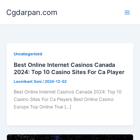
Skip
Cgdarpan.com
to
content
Uncategorized
Best Online Internet Casinos Canada
2024: Top 10 Casino Sites For Ca Player
Laxmikant Soni
/
2024-12-02
Best Online Internet Casinos Canada 2024: Top 10
Casino Sites For Ca Players Best Online Casino
Europe Top Online True […]