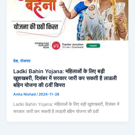
,
देश
रोजगार
Ladki Bahin Yojana: महिलाओं के लिए बड़ी
खुशखबरी, दिसंबर में सरकार जारी कर सकती है लाडली
बहिन योजना की 6वीं किस्त
Anita Nishad
/
2024-11-28
Ladki Bahin Yojana: महिलाओं के लिए बड़ी खुशखबरी, दिसंबर में
सरकार जारी कर सकती है लाडली बहिन योजना की 6वीं