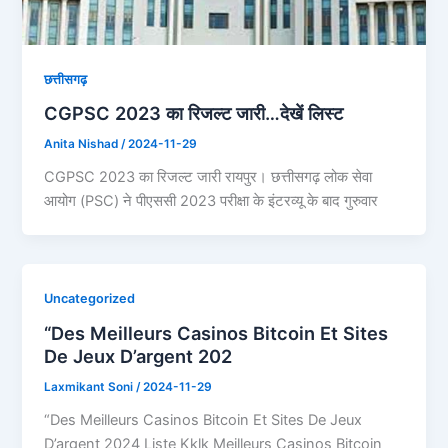
छत्तीसगढ़
CGPSC 2023 का रिजल्ट जारी…देखें लिस्ट
Anita Nishad
/
2024-11-29
CGPSC 2023 का रिजल्ट जारी रायपुर। छत्तीसगढ़ लोक सेवा
आयोग (PSC) ने पीएससी 2023 परीक्षा के इंटरव्यू के बाद गुरुवार
Uncategorized
“Des Meilleurs Casinos Bitcoin Et Sites
De Jeux D’argent 202
Laxmikant Soni
/
2024-11-29
“Des Meilleurs Casinos Bitcoin Et Sites De Jeux
D’argent 2024 Liste Kklk Meilleurs Casinos Bitcoin