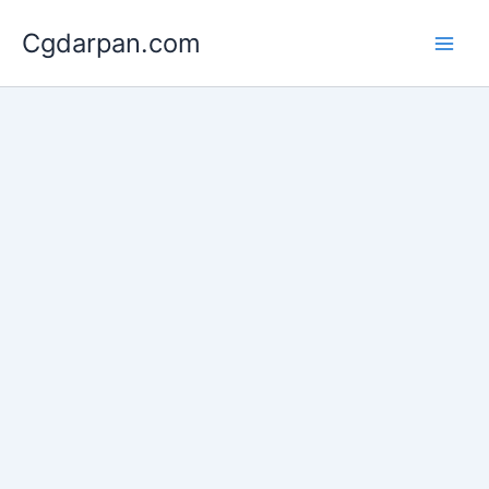
Skip
Cgdarpan.com
to
content