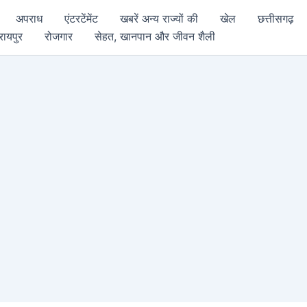
अपराध
एंटरटेंमेंट
खबरें अन्य राज्यों की
खेल
छत्तीसगढ़
रायपुर
रोजगार
सेहत, खानपान और जीवन शैली