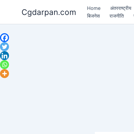
Skip
Home
अंतरराष्ट्रीय
Cgdarpan.com
to
बिजनेस
राजनीति
content