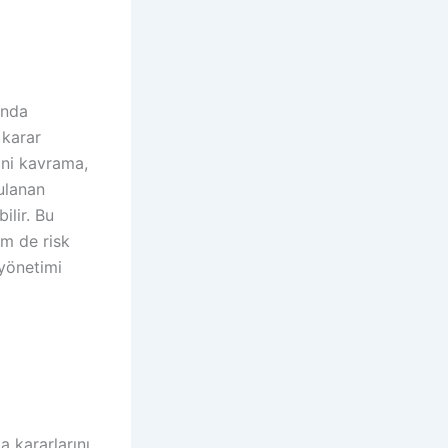
anda
 karar
ini kavrama,
gulanan
ilir. Bu
em de risk
 yönetimi
 kararlarını