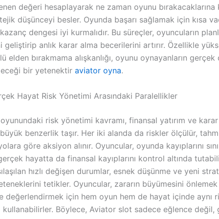
lenen değeri hesaplayarak ne zaman oyunu bırakacaklarına 
ejik düşünceyi besler. Oyunda başarı sağlamak için kısa vad
kazanç dengesi iyi kurmalıdır. Bu süreçler, oyuncuların pla
 geliştirip anlık karar alma becerilerini artırır. Özellikle yük
olü elden bırakmama alışkanlığı, oyunu oynayanların gerçe
leceği bir yetenektir
aviator oyna
.
çek Hayat Risk Yönetimi Arasındaki Paralellikler
 oyunundaki risk yönetimi kavramı, finansal yatırım ve kara
 büyük benzerlik taşır. Her iki alanda da riskler ölçülür, tahmi
ryolara göre aksiyon alınır. Oyuncular, oyunda kayıplarını sın
erçek hayatta da finansal kayıplarını kontrol altında tutabili
laşılan hızlı değişen durumlar, esnek düşünme ve yeni strate
eteneklerini tetikler. Oyuncular, zararın büyümesini önlemek v
lde değerlendirmek için hem oyun hem de hayat içinde aynı r
i kullanabilirler. Böylece, Aviator slot sadece eğlence değil, 