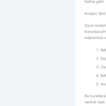
haline gelir.
Aviator Slo
Oyun sırasın
bulundurulma
maksimize et
Bah
Ka
Oyu
Bah
Ace
Bu kurallara
verimli hale