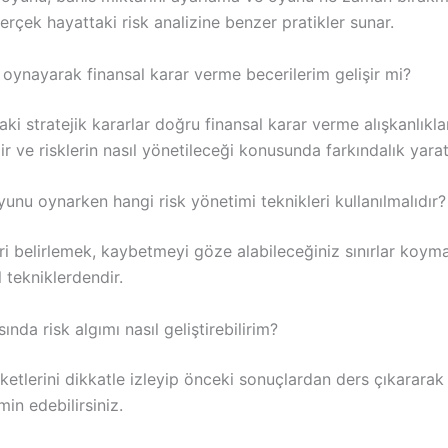
rçek hayattaki risk analizine benzer pratikler sunar.
 oynayarak finansal karar verme becerilerim gelişir mi?
ki stratejik kararlar doğru finansal karar verme alışkanlıkla
ir ve risklerin nasıl yönetileceği konusunda farkındalık yaratı
yunu oynarken hangi risk yönetimi teknikleri kullanılmalıdır?
eri belirlemek, kaybetmeyi göze alabileceğiniz sınırlar koyma
 tekniklerdendir.
ında risk algımı nasıl geliştirebilirim?
etlerini dikkatle izleyip önceki sonuçlardan ders çıkararak r
min edebilirsiniz.