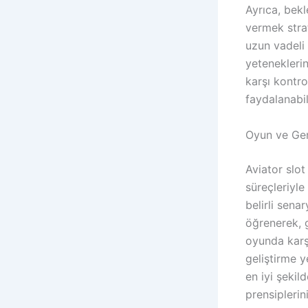
Ayrıca, bek
vermek strat
uzun vadeli 
yeteneklerini
karşı kontr
faydalanabi
Oyun ve Ger
Aviator slot
süreçleriyle
belirli sena
öğrenerek, g
oyunda karşı
geliştirme y
en iyi şeki
prensiplerin