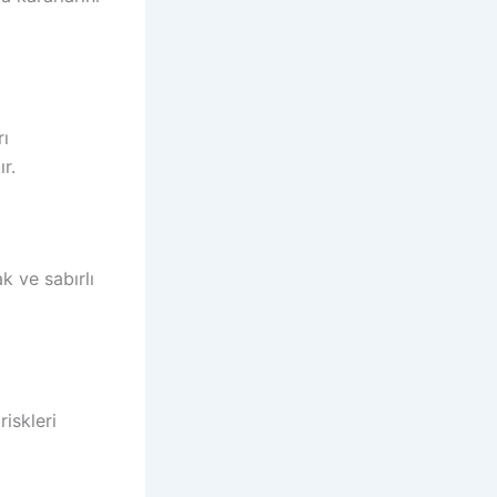
rı
r.
k ve sabırlı
iskleri