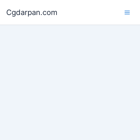
Skip
Cgdarpan.com
to
content