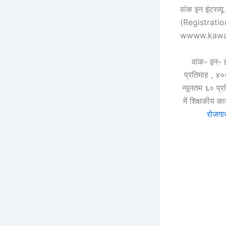
वांक इन इंटरव्
(Registration
wwww.kawardh
वांक- इन- इ
प्रतिमाह , ४००
न्यूनतम ६० प्रत
में शिक्षकीय 
रोजगार