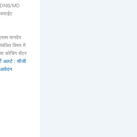
PGMO/DNB/MD
वेबसाईट
यूनतम मानदेय
ंबंधित विषय में
 या कोचिंग सेंटर
अलर्ट : सीजी
ं आवेदन