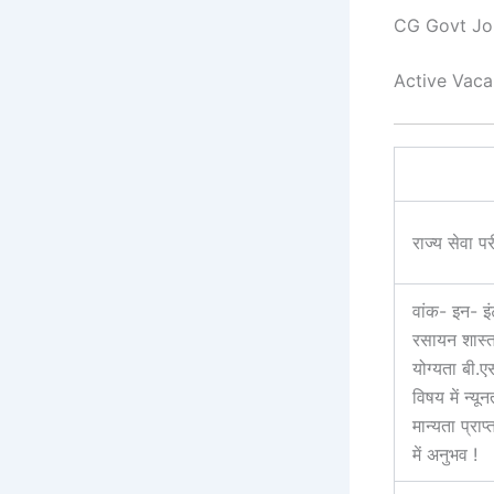
CG Govt Jo
Active Vaca
राज्य सेवा प
वांक- इन- इं
रसायन शास्त
योग्यता बी.एस
विषय में न्य
मान्यता प्राप
में अनुभव !