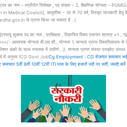
यू (पद का नाम – स्त्रीरोग विशेषज्ञ , पद संख्या – 2, शैक्षणिक योग्यता – 
 in Medical Council), आयुसीमा – 18 से 70 वर्ष, विस्तृत जानकारी हेतु 
a.gov.in से प्राप्त किया जा सकता है . )
ंटरव्पयू सुकमा पद का नाम , प्रशिक्षक , विज्ञापित विषय रसायन शास्त्र ०१ , न्
००/- आवश्यक योग्यता बी.एस.सी., योग्यता 1. मान्यता प्राप्त विश्वविद्यालय से स
िशत अंको के साथ स्नातक में उत्तीर्ण , 2. मान्यता प्राप्त संस्था प्राइवेट संस्था
कार्य में अनुभव !CG Govt Job
Cg Employment : CG रोजगार समाचार भर्ती 
 समाचार 5वीं 8वीं 10वीं 12वीं ITI पास के लिए हजारों पदों पर भर्ती, जल्दी करे