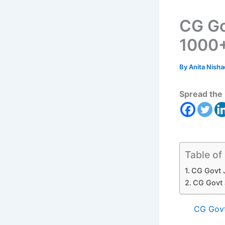
CG Govt
1000+ प
By
Anita Nish
Spread the 
Table of
CG Govt Job
CG Govt
CG Gov