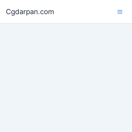
Skip
Cgdarpan.com
to
content