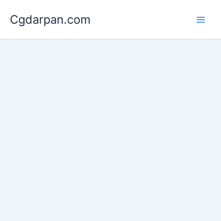
Skip
Cgdarpan.com
to
content