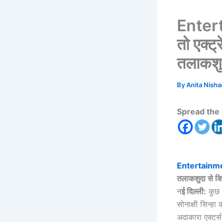
Entert
तो एक्ट्
तलाकशु
By
Anita Nish
Spread the 
Entertainm
तलाकशुदा से क
न
ई दिल्ली:
कुछ ए
सोनाक्षी सिन्हा
अदाकारा एक्टर्स