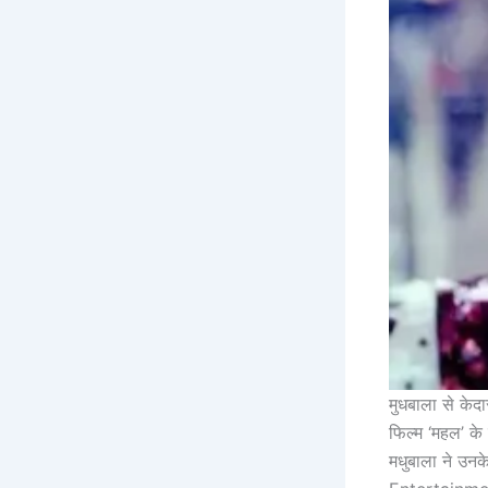
मुधबाला से केद
फिल्म ‘महल’ के
मधुबाला ने उनक