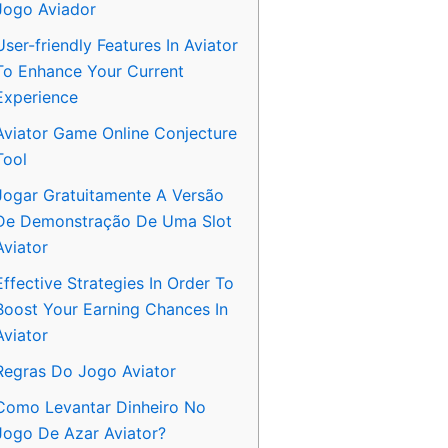
Jogo Aviador
User-friendly Features In Aviator
To Enhance Your Current
Experience
Aviator Game Online Conjecture
Tool
Jogar Gratuitamente A Versão
De Demonstração De Uma Slot
Aviator
Effective Strategies In Order To
Boost Your Earning Chances In
Aviator
Regras Do Jogo Aviator
Como Levantar Dinheiro No
Jogo De Azar Aviator?