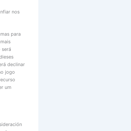
nfiar nos
, mas para
 mais
 será
dieses
erá declinar
no jogo
recurso
zer um
sideración