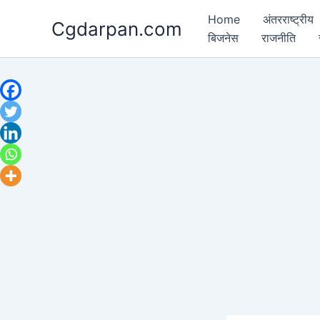
Skip
Home
अंतरराष्ट्रीय
Cgdarpan.com
to
बिजनेस
राजनीति
content