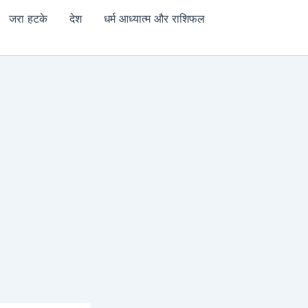
जरा हटके
देश
धर्म आध्यात्म और राशिफल