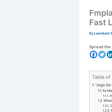
Fmpla
Fast 
By
Laxmikant 
Spread the 
Table of
“Jogo De 
As Mai
A
What 
C