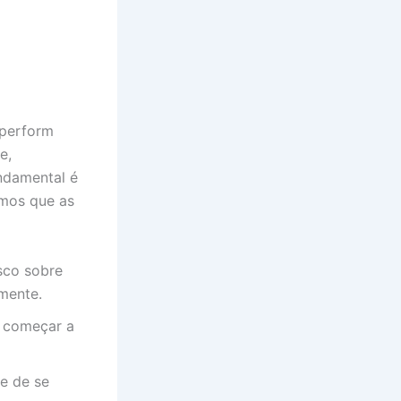
 perform
e,
ndamental é
amos que as
isco sobre
amente.
a começar a
de de se