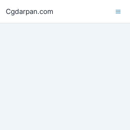
Skip
Cgdarpan.com
to
content