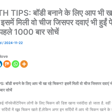
 TIPS: बॉडी बनाने के ल‍िए आप भी खा
समें म‍िली वो चीज ज‍िसपर दवाएं भी हुईं 
 पहले 1000 बार सोचें
ad
/
2024-11-22
love
ॉडी बनाने के ल‍िए आप भी खा रहे च‍िकन? इसमें म‍िली वो चीज ज‍िसपर दवाएं भी 
ार सोचें
ी कई नॉनवेजीटेर‍ियन लोगों के लि‍ए च‍िकन की ड‍िश खाना पसंदीदा हो जाता है. वही
 सर्द‍ियों में खूब च‍िकन खाते हैं.लेकिन अगर इन सर्द‍ियों में आप भी च‍िकन खाने के ब