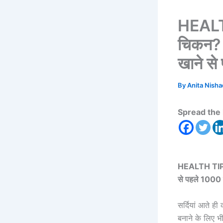
HEALTH
च‍िकन? इ
खाने से
By
Anita Nish
Spread the 
HEALTH TIPS: ब
से पहले 1000 ब
सर्द‍ियां आते ह
बनाने के लि‍ए भी