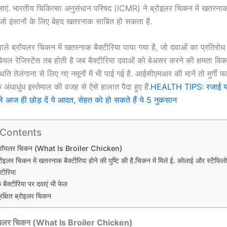
 जाएं. भारतीय चिकित्सा अनुसंधान परिषद (ICMR) ने ब्रोइलर च‍िकन में खतरनाक ब
है, जो इंसानों के लि‍ए बेहद खतरनाक साबित हो सकता है.
वाले ब्रॉयलर च‍िकन में खतरनाक बैक्टीरिया पाया गया है, जो दवाओं का प्रतिरोध
ियल रेजिस्टेंस तब होती है जब बैक्टीरिया दवाओं को बेअसर करने की क्षमता विकस
ि तेलंगाना से लिए गए नमूनों में भी पाई गई है. आईसीएमआर की मानें तो मुर्गी फार्मो
 अंधाधुंध इस्‍तेमाल की वजह से ऐसे हालात पैदा हुए हैं.
HEALTH TIPS: रजाई या क
 आज ही छोड़ दें ये आदत, सेहत को हो सकते हैं ये 5 नुकसान
 Contents
है ब्रॉयलर च‍िकन (What Is Broiler Chicken)
इलर च‍िकन में खतरनाक बैक्‍टीरिया होने की पुष्‍ट‍ि की है.च‍िकन में म‍िले ई. कोलाई और स्टैफि
टीरिया
क्‍टीरिया पर दवाएं भी फेल
सुरक्षित ब्रोइलर चिकन
ब्रॉयलर च‍िकन (What Is
Broiler Chicken
)