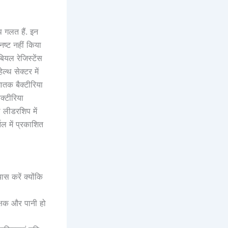
प गलत हैं. इन
 नष्ट नहीं किया
ियल रेजिस्टेंस
्‍थ सेक्‍टर में
ातक बैक्टीरिया
्‍टीर‍िया
 लीडरश‍िप में
नल में प्रकाशित
स करें क्योंकि
क्षक और पानी हो