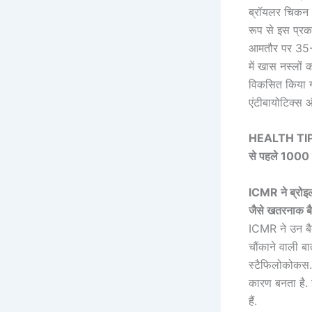
ब्रॉयलर चिकन ए
रूप से इस प्रक
आमतौर पर 35-45
में खास नस्लों
विकसित किया गय
एंटीबायोटिक्स औ
HEALTH TIPS: ब
से पहले 1000 ब
ICMR ने ब्रोइलर 
जैसे खतरनाक बै
ICMR ने उन बैक्
चौंकाने वाली बा
स्टैफिलोकोकस. च
कारण बनता है. इ
हैं.