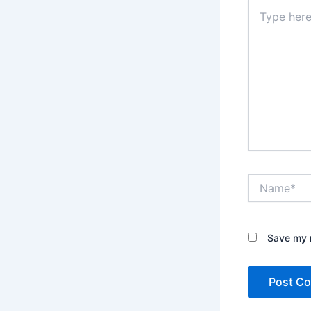
Type
here..
Name*
Save my n