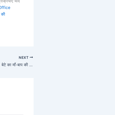
रक्रियाएं यदि
ffice
ई की
NEXT
सरकार का बड़ा फैसला! बेटे का माँ-बाप की संपत्ति पर तब तक नहीं होगा हक, जानें नई शर्तें Property Rights New Conditions 2024. .