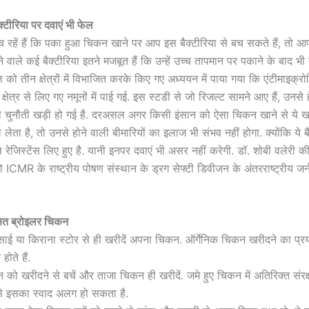
‍टीरिया पर दवाएं भी फेल
रहें हैं कि पका हुआ च‍िकन खाने पर आप इस बैक्‍टीरिया से बच सकते हैं, तो आ
जाने वाले कई बैक्टीरिया इतने मजबूत हैं कि उन्हें उच्च तापमान पर पकाने के बाद भी
ो तीन क्षेत्रों में विभाजित करके किए गए अध्ययन में पाया गया कि एंटीमाइक्रोब
क्षेत्र से लिए गए नमूनों में पाई गई. इस स्‍टडी से जो र‍िजल्‍ट सामने आए हैं, उनसे हेल
चुनौती खड़ी हो गई है. दरअसल अगर क‍िसी इंसान को ऐसा च‍िकन खाने से ये ख
 लेता है, तो उनसे होने वाली बीमार‍ियों का इलाज भी संभव नहीं होगा. क्‍योंकि ये बैक
 रेजिस्टेंस ल‍िए हुए है. यानी इनपर दवाएं भी असर नहीं करेगी. डॉ. शोबी वलेरी की
ो ICMR के राष्ट्रीय पोषण संस्थान के ड्रग सेफ्टी डिवीजन के अंतरराष्ट्रीय जर्
क्षित ब्रोइलर चिकन
ाई या किराना स्टोर से ही खरीदें अपना च‍िकन. ऑर्गेन‍िक चिकन खरीदने का प्रया
 होते हैं.
 को खरीदने से बचें और ताजा चिकन ही खरीदें. जमे हुए चिकन में अतिरिक्त संर
े इसका स्वाद अलग हो सकता है.