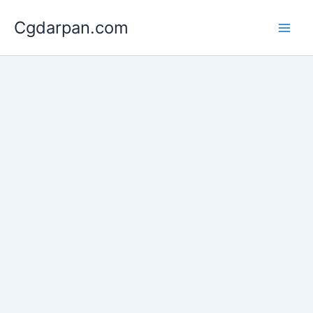
Skip
Cgdarpan.com
to
content