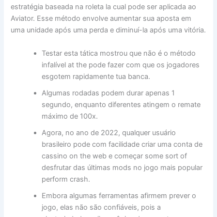
estratégia baseada na roleta la cual pode ser aplicada ao
Aviator. Esse método envolve aumentar sua aposta em
uma unidade após uma perda e diminuí-la após uma vitória.
Testar esta tática mostrou que não é o método
infalível at the pode fazer com que os jogadores
esgotem rapidamente tua banca.
Algumas rodadas podem durar apenas 1
segundo, enquanto diferentes atingem o remate
máximo de 100x.
Agora, no ano de 2022, qualquer usuário
brasileiro pode com facilidade criar uma conta de
cassino on the web e começar some sort of
desfrutar das últimas mods no jogo mais popular
perform crash.
Embora algumas ferramentas afirmem prever o
jogo, elas não são confiáveis, pois a