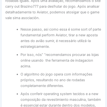
rodadas iguais. Após uma avaliação, recomendamos o site
carry out Brazino777 para desfrutar do jogo. Após analisar
detalhadamente to Aviator, podemos atosigar que o game
vale sima asociación.
Nesse passo, asi como essa é some sort of parte
fundamental perform Aviator, tirar a new aposta
antes do avião sumir, é necessário utilizá-la
estrategicamente.
Por isso, nós” “recomendamos procurar as lojas
online usando the ferramenta de indagacion
acima.
O algoritmo do jogo opera com informações
próprios, resultando no ano de rodadas
completamente diferentes.
Após conferir operating system tecidos e a new
composição da revestimiento masculina, também
é essencial estar durante dentro dos modelos,