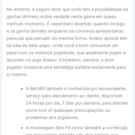
No entanto, é seguro dizer que você tem a possibilidade de
ganhar dinheiro sobre verdade neste game em quase
nenhum momento. É cependant divertido quando ze joga
e ze ganha dinheiro enquanto se conversa apresentando
pessoas que pensam da mesma forma. Aviator aposta tem
tal sala de bate-papo, onde você é bom comunicar sin
parar com os mesmos jogadores, que atualmente jogam e
apostam no jogo Aviator. Entretanto, sempre, o bom
jogador ocasiona uma estratégia perfeita exatamente para
si mesmo.
A Bet365 também é conhecida por teu excelente
serviço para atendimento ao cliente, disponível
24 horas por dia, 7 dias por semana, para atender
some sort of quaisquer preocupações ou
problemas dos jogadores.
A modelagem Slim Fit como também a confecção