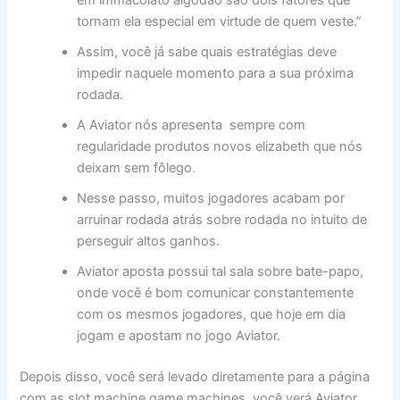
em immacolato algodão são dois fatores que
tornam ela especial em virtude de quem veste.”
Assim, você já sabe quais estratégias deve
impedir naquele momento para a sua próxima
rodada.
A Aviator nós apresenta sempre com
regularidade produtos novos elizabeth que nós
deixam sem fôlego.
Nesse passo, muitos jogadores acabam por
arruinar rodada atrás sobre rodada no intuito de
perseguir altos ganhos.
Aviator aposta possui tal sala sobre bate-papo,
onde você é bom comunicar constantemente
com os mesmos jogadores, que hoje em dia
jogam e apostam no jogo Aviator.
Depois disso, você será levado diretamente para a página
com as slot machine game machines, você verá Aviator