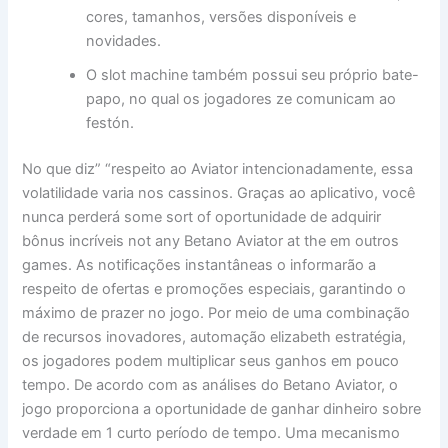
cores, tamanhos, versões disponíveis e
novidades.
O slot machine também possui seu próprio bate-
papo, no qual os jogadores ze comunicam ao
festón.
No que diz” “respeito ao Aviator intencionadamente, essa
volatilidade varia nos cassinos. Graças ao aplicativo, você
nunca perderá some sort of oportunidade de adquirir
bônus incríveis not any Betano Aviator at the em outros
games. As notificações instantâneas o informarão a
respeito de ofertas e promoções especiais, garantindo o
máximo de prazer no jogo. Por meio de uma combinação
de recursos inovadores, automação elizabeth estratégia,
os jogadores podem multiplicar seus ganhos em pouco
tempo. De acordo com as análises do Betano Aviator, o
jogo proporciona a oportunidade de ganhar dinheiro sobre
verdade em 1 curto período de tempo. Uma mecanismo