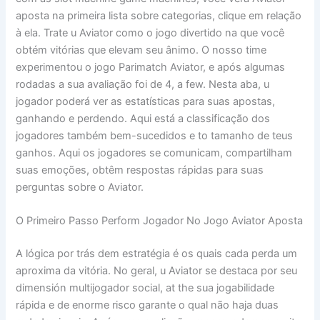
aposta na primeira lista sobre categorias, clique em relação
à ela. Trate u Aviator como o jogo divertido na que você
obtém vitórias que elevam seu ânimo. O nosso time
experimentou o jogo Parimatch Aviator, e após algumas
rodadas a sua avaliação foi de 4, a few. Nesta aba, u
jogador poderá ver as estatísticas para suas apostas,
ganhando e perdendo. Aqui está a classificação dos
jogadores também bem-sucedidos e to tamanho de teus
ganhos. Aqui os jogadores se comunicam, compartilham
suas emoções, obtêm respostas rápidas para suas
perguntas sobre o Aviator.
O Primeiro Passo Perform Jogador No Jogo Aviator Aposta
A lógica por trás dem estratégia é os quais cada perda um
aproxima da vitória. No geral, u Aviator se destaca por seu
dimensión multijogador social, at the sua jogabilidade
rápida e de enorme risco garante o qual não haja duas