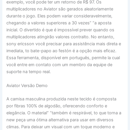
exemplo, você pode ter um retorno de R$ 97. Os
multiplicadores no Aviator são gerados aleatoriamente
durante o jogo. Eles podem variar consideravelmente,
chegando a valores superiores a 30 vezes” “a aposta
inicial. O divertido é que é impossível prever quando os
multiplicadores atingirão valores contralto. No entanto,
sony ericsson você precisar para assistência mais direta e
imediata, to bate-papo ao festón é a opção mais eficaz.
Essa ferramenta, disponível em português, permite la cual
você entre em contato com um membro da equipe de
suporte na tempo real.
Aviator Versão Demo
A camisa masculina produzida neste tecido é composta
por fibras 100% de algodão, oferecendo conforto e
elegância. O material” “também é respirável, to que torna a
new peça uma ótima alternativa para usar em diversos
climas. Para deixar um visual com um toque moderno e