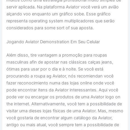
muitos como uma estratégia profissional muito simples de
servir aplicada. Na plataforma Aviator você verá um avião
alçando voo enquanto um gráfico sobe. Esse gráfico
representa operating system multiplicadores que serão
considerados para some sort of sua aposta.
Jogando Aviator Demonstration Em Seu Celular
Além disso, tire vantagem a promoção para roupas
masculinas afin de apostar nas clássicas calças jeans,
ótimas para usar por o dia e à noite. Se você está
procurando a roupa ag Aviator, nós recomiendan você
fazer reconocimiento numa das lojas online onde você
pode encontrar itens da Aviator interessantes. Aqui você
pode ver ou encargar os produtos de uma Aviator logo on
the internet. Alternativamente, você tem a possibilidade de
visitar uma dieses lojas físicas de uma Aviator. Mas, mesmo
você gostaria de encontrar algum catálogo da Aviator,
antigo ou mais atual, você sempre tem a possibilidade de