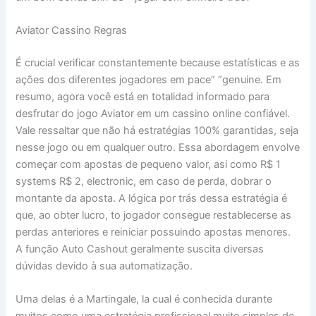
Aviator Cassino Regras
É crucial verificar constantemente because estatísticas e as
ações dos diferentes jogadores em pace” “genuine. Em
resumo, agora você está en totalidad informado para
desfrutar do jogo Aviator em um cassino online confiável.
Vale ressaltar que não há estratégias 100% garantidas, seja
nesse jogo ou em qualquer outro. Essa abordagem envolve
começar com apostas de pequeno valor, asi como R$ 1
systems R$ 2, electronic, em caso de perda, dobrar o
montante da aposta. A lógica por trás dessa estratégia é
que, ao obter lucro, to jogador consegue restablecerse as
perdas anteriores e reiniciar possuindo apostas menores.
A função Auto Cashout geralmente suscita diversas
dúvidas devido à sua automatização.
Uma delas é a Martingale, la cual é conhecida durante