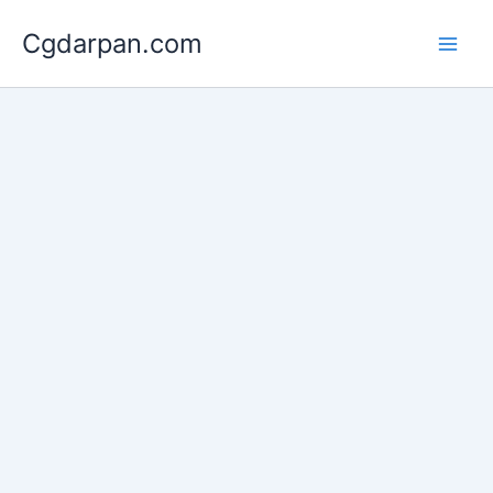
Skip
Cgdarpan.com
to
content