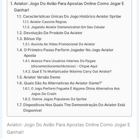
Aviator: Jogo Do Avião Para Apostas Online Como Jogar E
Ganhar!
Características Únicas Do Jogo Histórico Aviator Spribe
Aviator Cassino Regras
Jogando Aviator Demonstration Em Seu Celular
Devolução De Produto Da Aviator
Bônus Vip
Assista Ao Vídeo Promocional Do Aviator
O Primeiro Passo Perform Jogador No Jogo Aviator
Aposta
Acesso Para Usuários Internos Do Ppgee
(discente/docente/técnicos) – Clique Aqui
Qual É To Multiplicador Máximo Carry Out Aviator?
Aviator Versão Demo
Quais São As Alternativas Ao Aviator Game?”
O Jogo Perform Foguete É Alguma Ótima Alternativa Aos
Jogos De Crash
Outros Jogos Populares Da Spribe
Dispositivos Nos Quais The Demonstração Do Aviator Está
Disponível
Aviator: Jogo Do Avião Para Apostas Online Como Jogar E
Ganhar!