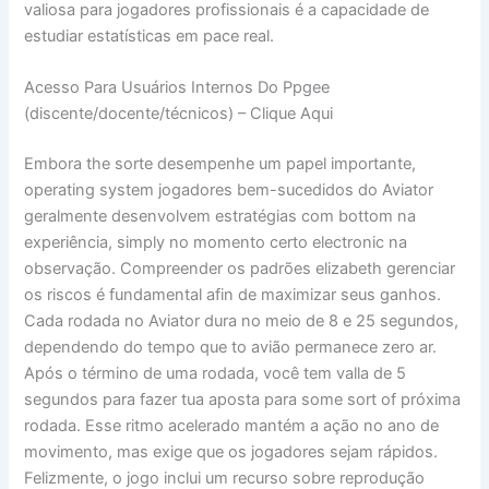
valiosa para jogadores profissionais é a capacidade de
estudiar estatísticas em pace real.
Acesso Para Usuários Internos Do Ppgee
(discente/docente/técnicos) – Clique Aqui
Embora the sorte desempenhe um papel importante,
operating system jogadores bem-sucedidos do Aviator
geralmente desenvolvem estratégias com bottom na
experiência, simply no momento certo electronic na
observação. Compreender os padrões elizabeth gerenciar
os riscos é fundamental afin de maximizar seus ganhos.
Cada rodada no Aviator dura no meio de 8 e 25 segundos,
dependendo do tempo que to avião permanece zero ar.
Após o término de uma rodada, você tem valla de 5
segundos para fazer tua aposta para some sort of próxima
rodada. Esse ritmo acelerado mantém a ação no ano de
movimento, mas exige que os jogadores sejam rápidos.
Felizmente, o jogo inclui um recurso sobre reprodução