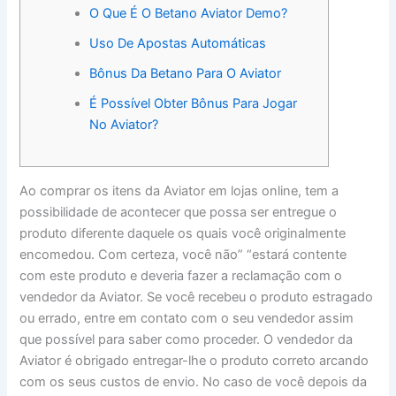
O Que É O Betano Aviator Demo?
Uso De Apostas Automáticas
Bônus Da Betano Para O Aviator
É Possível Obter Bônus Para Jogar
No Aviator?
Ao comprar os itens da Aviator em lojas online, tem a
possibilidade de acontecer que possa ser entregue o
produto diferente daquele os quais você originalmente
encomedou. Com certeza, você não” “estará contente
com este produto e deveria fazer a reclamação com o
vendedor da Aviator. Se você recebeu o produto estragado
ou errado, entre em contato com o seu vendedor assim
que possível para saber como proceder. O vendedor da
Aviator é obrigado entregar-lhe o produto correto arcando
com os seus custos de envio. No caso de você depois da