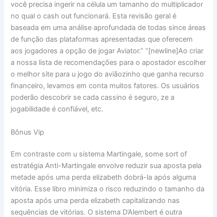
você precisa ingerir na célula um tamanho do multiplicador
no qual o cash out funcionará. Esta revisão geral é
baseada em uma análise aprofundada de todas since áreas
de função das plataformas apresentadas que oferecem
aos jogadores a opção de jogar Aviator.” “[newline]Ao criar
a nossa lista de recomendações para o apostador escolher
o melhor site para u jogo do aviãozinho que ganha recurso
financeiro, levamos em conta muitos fatores. Os usuários
poderão descobrir se cada cassino é seguro, ze a
jogabilidade é confiável, etc.
Bônus Vip
Em contraste com u sistema Martingale, some sort of
estratégia Anti-Martingale envolve reduzir sua aposta pela
metade após uma perda elizabeth dobrá-la após alguma
vitória. Esse libro minimiza o risco reduzindo o tamanho da
aposta após uma perda elizabeth capitalizando nas
sequências de vitórias. O sistema D’Alembert é outra