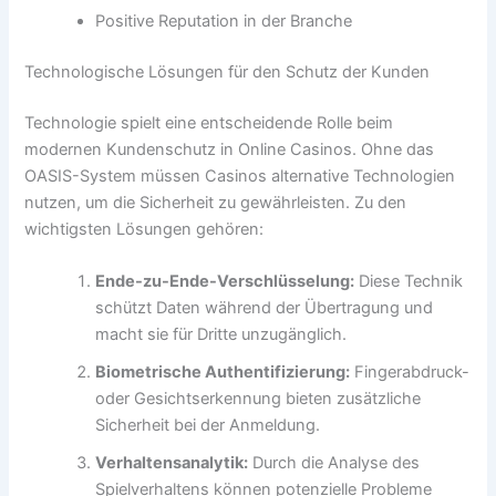
Positive Reputation in der Branche
Technologische Lösungen für den Schutz der Kunden
Technologie spielt eine entscheidende Rolle beim
modernen Kundenschutz in Online Casinos. Ohne das
OASIS-System müssen Casinos alternative Technologien
nutzen, um die Sicherheit zu gewährleisten. Zu den
wichtigsten Lösungen gehören:
Ende-zu-Ende-Verschlüsselung:
Diese Technik
schützt Daten während der Übertragung und
macht sie für Dritte unzugänglich.
Biometrische Authentifizierung:
Fingerabdruck-
oder Gesichtserkennung bieten zusätzliche
Sicherheit bei der Anmeldung.
Verhaltensanalytik:
Durch die Analyse des
Spielverhaltens können potenzielle Probleme