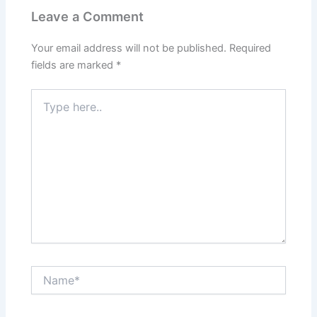
Leave a Comment
Your email address will not be published.
Required
fields are marked
*
Type
here..
Name*