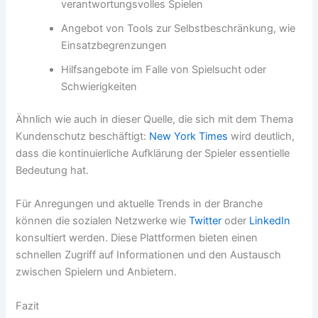
verantwortungsvolles Spielen
Angebot von Tools zur Selbstbeschränkung, wie
Einsatzbegrenzungen
Hilfsangebote im Falle von Spielsucht oder
Schwierigkeiten
Ähnlich wie auch in dieser Quelle, die sich mit dem Thema
Kundenschutz beschäftigt:
New York Times
wird deutlich,
dass die kontinuierliche Aufklärung der Spieler essentielle
Bedeutung hat.
Für Anregungen und aktuelle Trends in der Branche
können die sozialen Netzwerke wie
Twitter
oder
LinkedIn
konsultiert werden. Diese Plattformen bieten einen
schnellen Zugriff auf Informationen und den Austausch
zwischen Spielern und Anbietern.
Fazit