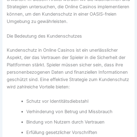
Strategien untersuchen, die Online Casinos implementieren
können, um den Kundenschutz in einer OASIS-freien
Umgebung zu gewährleisten.
Die Bedeutung des Kundenschutzes
Kundenschutz in Online Casinos ist ein unerlässlicher
Aspekt, der das Vertrauen der Spieler in die Sicherheit der
Plattformen stärkt. Spieler müssen sicher sein, dass ihre
personenbezogenen Daten und finanziellen Informationen
geschützt sind. Eine effektive Strategie zum Kundenschutz
wird zahlreiche Vorteile bieten:
Schutz vor Identitätsdiebstahl
Verhinderung von Betrug und Missbrauch
Bindung von Nutzern durch Vertrauen
Erfüllung gesetzlicher Vorschriften