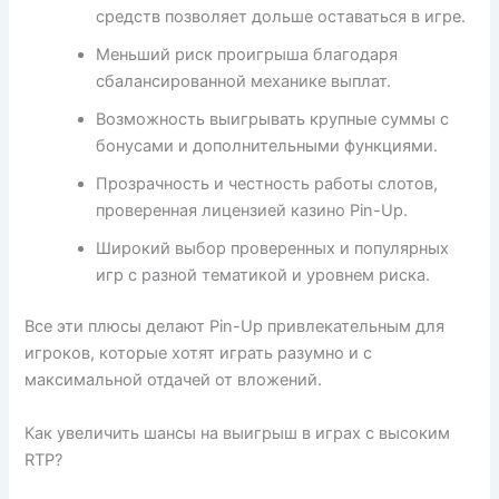
средств позволяет дольше оставаться в игре.
Меньший риск проигрыша благодаря
сбалансированной механике выплат.
Возможность выигрывать крупные суммы с
бонусами и дополнительными функциями.
Прозрачность и честность работы слотов,
проверенная лицензией казино Pin-Up.
Широкий выбор проверенных и популярных
игр с разной тематикой и уровнем риска.
Все эти плюсы делают Pin-Up привлекательным для
игроков, которые хотят играть разумно и с
максимальной отдачей от вложений.
Как увеличить шансы на выигрыш в играх с высоким
RTP?