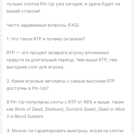
лучших слотов Pin-Up уже сегодня, и удача будет на
вашей стороне!
Часто задаваемые вопросы (FAQ)
1. Что такое RTP и почему он важен?
RTP — это процент возврата игроку вложенных
средств за длительный период. Чем выше RTP, тем
выгоднее слот для игрока.
2. Какие игровые автоматы с самым высоким RTP
доступны в Pin-Up?
В Pin-Up популярны слоты с RTP от 96% и выше, такие
как Book of Dead, Starburst, Gonzo’s Quest, Dead or Alive
2 и Blood Suckers.
3. Можно ли гарантировать выигрыш, играя на слотах