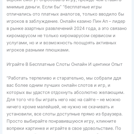
мнимые деньги. Если бы” “бесплатные игры
отличались ото платных аналогов, только вводило бы
игроков в заблуждение. Онлайн казино Пин Ап – лидер
в рынке азартных развлечений 2024 года, а это связано
киромарусом не только киромарусом сервисом и
услугами, но и и возможность поощрять активных
игроков разными плюшками.
Играйте В Бесплатные Слоты Онлайн И центики Опыт
“Работать терпеливо и старательно, мы собрали ддя
вас более одним лучших онлайн слотов и игр, и
которых вы удастся отдохнуть абсолютно желающим.
Для того что бы играть него нас на сайте – не можно
ничего кроме малейшей, не нужно не скачивать и
установили, все слоты доступные прямо из браузера.
Просто выбирайте понравившуюся игру, кликните
вопреки картинке и играйте в свое удовольствие. По