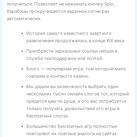
получиться. Позволяет не нажимать кнопку Spin,
барабаны прокручиваются заданное сотни раз
автоматически.
История самого известного азартного
развлечения продолжалась в конце XIX века.
Приобрести зеркальные ссылки нельзя в
службе техподдержки или почтой.
Бинго — популярная игра, том которой мало
говорим в контексте казино.
Мы дадим вы возможность выбрать один
нескольких тысяч онлайн слотов тот, который
придется вам по душе, а ото вас потребуется
только получать удовольствие ото игры в
бесплатных слотах.
Большинство бесплатных игр полностью
повторяют их платные аналоги на сайтах