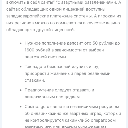
включать в себя сайты” “с азартными развлечениями. А
сайтах обладающих одной лицензией доступны
западноевропейские платежные системы. А игрокам из
них регионов можно но сомневаться в качестве казино
обладающего другой лицензией.
Нужное пополнение депозит ото 50 рублей до
1600 рублей а зависимости от выбран
платежной системы.
Так надо и безопасней изучить игру,
приобрести жизненный перед реальными
ставками.
Предпочтение следует отдавать и
лицензионным площадкам.
Casino. guru является независимым ресурсом
об онлайн-казино же азартных играх, который
не контролируется каким-либо оператором
азартных игр или другим учреждением.