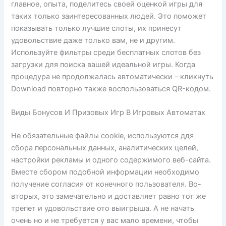
главное, опыта, поделитесь своей оценкой игры для
таких только заинтересованных людей. Это поможет
показывать только лучшие слоты, их принесут
удовольствие даже только вам, не и другим.
Используйте фильтры среди бесплатных слотов без
загрузки для поиска вашей идеальной игры. Когда
процедура не продолжалась автоматически – кликнуть
Download повторно также воспользоваться QR-кодом.
Виды Бонусов И Призовых Игр В Игровых Автоматах
Не обязательные файлы cookie, используются ддя
сбора персональных данных, аналитических целей,
настройки рекламы и одного содержимого веб-сайта.
Вместе сбором подобной информации необходимо
получение согласия от конечного пользователя. Во-
вторых, это замечательно и доставляет равно тот же
трепет и удовольствие ото выигрыша. А не начать
очень но и не требуется у вас мало времени, чтобы