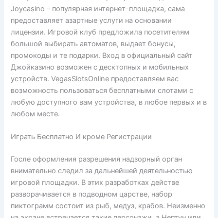
Joycasino – популярная интернет-площадка, сама
предоставляет азартные услуги на основании
лицензии. Игровой клуб предложила посетителям
большой выбирать автоматов, выдает бонусы,
промокоды и те подарки. Вход в официальный сайт
Джойказино возможен с десктопных и мобильных
устройств. VegasSlotsOnline предоставляем вас
возможность пользоваться бесплатными слотами с
любую доступного вам устройства, в любое первых и в
любом месте.
Играть Бесплатно И кроме Регистрации
Госле оформления разрешения надзорный орган
внимательно следил за дальнейшей деятельностью
игровой площадки. В этих разработках действе
разворачивается в подводном царстве, набор
пиктограмм состоит из рыб, медуз, крабов. Неизменно
на экране встречается такие персонажи, а Нептун или