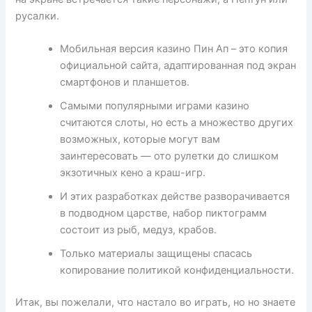
русалки.
Мобильная версия казино Пин Ап – это копия
официальной сайта, адаптированная под экран
смартфонов и планшетов.
Самыми популярными играми казино
считаются слоты, но есть а множество других
возможных, которые могут вам
заинтересовать — ото рулетки до слишком
экзотичных кено а краш-игр.
И этих разработках действе разворачивается
в подводном царстве, набор пиктограмм
состоит из рыб, медуз, крабов.
Только материалы защищены спасась
копирование политикой конфиденциальности.
Итак, вы пожелали, что настало во играть, но но знаете