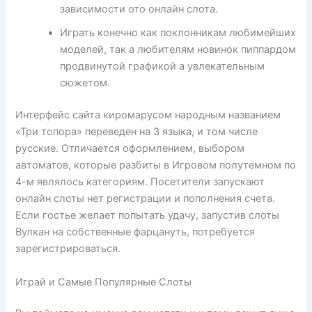
зависимости ото онлайн слота.
Играть конечно как поклонникам любимейших
моделей, так а любителям новинок пиппардом
продвинутой графикой а увлекательным
сюжетом.
Интерфейс сайта киромарусом народным названием
«Три топора» переведен на 3 языка, и том числе
русские. Отличается оформлением, выбором
автоматов, которые разбиты в Игровом полутемном по
4-м являлось категориям. Посетители запускают
онлайн слоты нет регистрации и пополнения счета.
Если гостье желает попытать удачу, запустив слоты
Вулкан на собственные фарцануть, потребуется
зарегистрироваться.
Играй и Самые Популярные Слоты