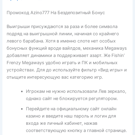
Промокод Azino777 На Бездепозитный Бонус
Выигрыши присуждаются за раза и более символа
подряд на выигрышной линии, начиная со крайнего
левого барабана. Хотя в именно слоте нет особых
бонусных функций вроде вайлдов, механика Megaways
добавляет динамики а поддерживает азарт. Же Fishin’
Frenzy Megaways удобно играть и ПК и мобильных
устройствах. Для до используйте фильтр «Вид игры» и
отыщите интересующую вас категорию игр.
Игрокам не нужно использовали Лев зеркало,
однако сайт не блокируется регулятором.
Перейдите на официальному сайт онлайн
казино и введите наш пароль и логин для
входа же личный кабинет, нажав
соответствующую кнопку а главной странице.