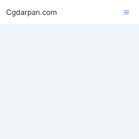
Skip
Cgdarpan.com
to
content