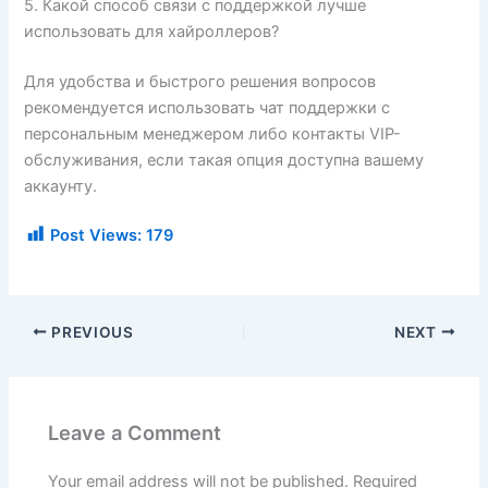
5. Какой способ связи с поддержкой лучше
использовать для хайроллеров?
Для удобства и быстрого решения вопросов
рекомендуется использовать чат поддержки с
персональным менеджером либо контакты VIP-
обслуживания, если такая опция доступна вашему
аккаунту.
Post Views:
179
PREVIOUS
NEXT
Leave a Comment
Your email address will not be published.
Required