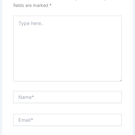
fields are marked
*
Type
here..
Name*
Email*