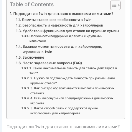
Table of Contents
Подходит ли 1win для ставок с высокими лимитами?
Лимиты ставок и их особенности в 1win
Безопасность и надежность для хайроллеров
Удобство и функционал для ставок на крупные суммы
Особенности поддержки и работы с крупными
клиентами
Важные моменты и советы для хайроллеров,
играющих в 1win
Заключение
Часто задаваемые вопросы (FAQ)
1. Какие максимальные лимиты для ставок действуют в
1win?
2. Нужно ли подтверждать личность при размещении
крупных ставок?
3. Как быстро обрабатываются выплаты при высоких
ставках?
4. Есть ли бонусы или спецпредложения для высоких
игроков?
5. Какой способ связи с поддержкой лучше
использовать для хайроллеров?
Подходит ли 1win для ставок с высокими лимитами?