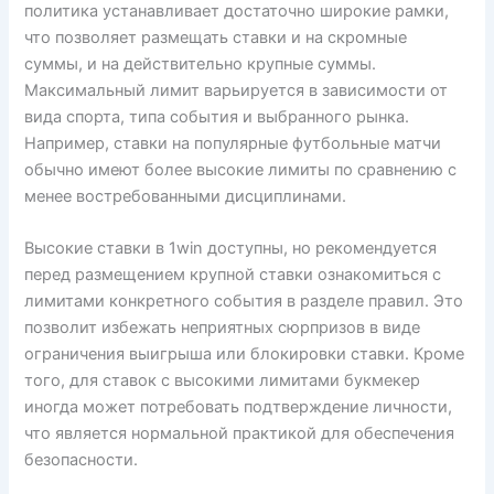
политика устанавливает достаточно широкие рамки,
что позволяет размещать ставки и на скромные
суммы, и на действительно крупные суммы.
Максимальный лимит варьируется в зависимости от
вида спорта, типа события и выбранного рынка.
Например, ставки на популярные футбольные матчи
обычно имеют более высокие лимиты по сравнению с
менее востребованными дисциплинами.
Высокие ставки в 1win доступны, но рекомендуется
перед размещением крупной ставки ознакомиться с
лимитами конкретного события в разделе правил. Это
позволит избежать неприятных сюрпризов в виде
ограничения выигрыша или блокировки ставки. Кроме
того, для ставок с высокими лимитами букмекер
иногда может потребовать подтверждение личности,
что является нормальной практикой для обеспечения
безопасности.