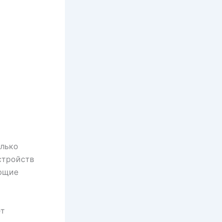
олько
стройств
ующие
ет