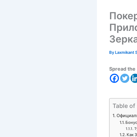
Поке
Прил
Зерк
By
Laxmikant 
Spread the 
Table of
Официаль
Бону
Т
Как 