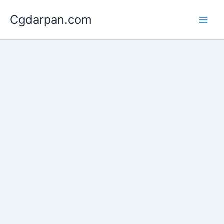
Skip
Cgdarpan.com
to
content