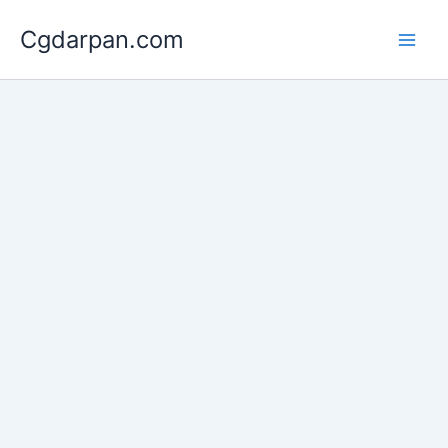
Skip
Cgdarpan.com
to
content