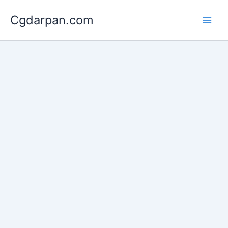
Skip
Cgdarpan.com
to
content