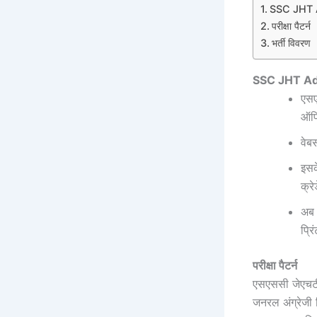
SSC JHT Ad
परीक्षा पैटर्न
भर्ती विवरण
SSC JHT Admi
एसए
ऑफि
वेब
इसक
क्र
अब 
प्र
परीक्षा पैटर्न
एसएससी जेएचटी पे
जनरल अंग्रेजी व