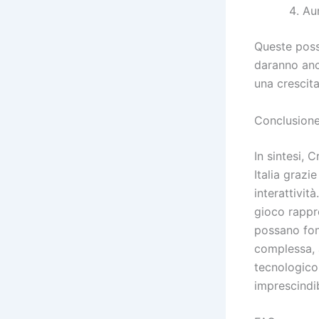
Aum
Queste possi
daranno anch
una crescit
Conclusion
In sintesi, 
Italia grazi
interattivit
gioco rappr
possano fond
complessa, 
tecnologico
imprescindib