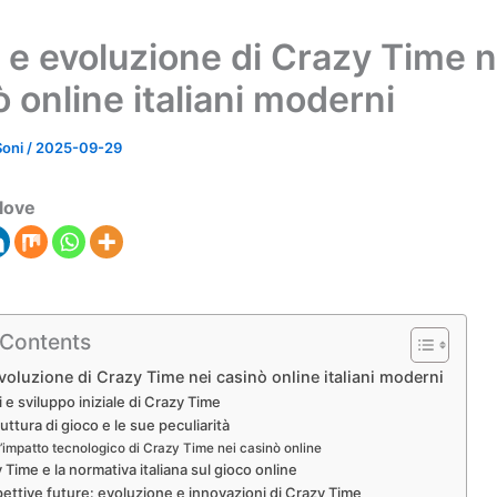
a e evoluzione di Crazy Time n
 online italiani moderni
Soni
/
2025-09-29
love
 Contents
evoluzione di Crazy Time nei casinò online italiani moderni
i e sviluppo iniziale di Crazy Time
ruttura di gioco e le sue peculiarità
’impatto tecnologico di Crazy Time nei casinò online
 Time e la normativa italiana sul gioco online
ettive future: evoluzione e innovazioni di Crazy Time