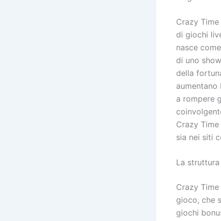
Crazy Time 
di giochi li
nasce come 
di uno show 
della fortun
aumentano l
a rompere g
coinvolgente
Crazy Time 
sia nei siti
La struttura
Crazy Time 
gioco, che s
giochi bonus