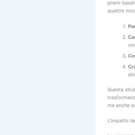
premi basati
quattro mod
Pa
Ca
vi
Coi
Cr
alt
Questa stru
trasformand
ma anche su
L’impatto t