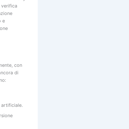
 verifica
nzione
o e
ione
mente, con
ancora di
no:
rtificiale.
rsione