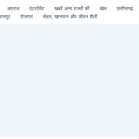
अपराध
एंटरटेंमेंट
खबरें अन्य राज्यों की
खेल
छत्तीसगढ़
रायपुर
रोजगार
सेहत, खानपान और जीवन शैली