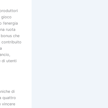
produttori
l gioco
 l’energia
una ruota
i bonus che
 contribuito
za
ancio,
di utenti
niche di
a quattro
e vincere