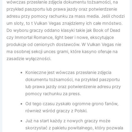
wówczas przesłanie zdjęcia dokumentu tożsamości, na
przykład paszportu lub prawa jazdy oraz potwierdzenie
adresu przy pomocy rachunku za mass media. Jeśli chodzi
um sloty, to t Vulkan Vegas znajdziemy ich całe mnóstwo.
Do wyboru graczy oddano klasyki takie jak Book of Dead
czy Immortal Romance, light beer i nowe, ekscytujące
produkcje od cenionych dostawców. W Vulkan Vegas nie
ma osobnej sekcji unces grami, które kasyno oferuje na
zasadzie wyłączności.
Konieczne jest wówczas przesłanie zdjęcia
dokumentu tożsamości, na przykład paszportu
lub prawa jazdy oraz potwierdzenie adresu przy
pomocy rachunku za press.
Od tego czasu zyskało ogromne grono fanów,
również wśród graczy z Polski.
Już na start każdy z nowych graczy może
skorzystać z pakietu powitalnego, który pozwala