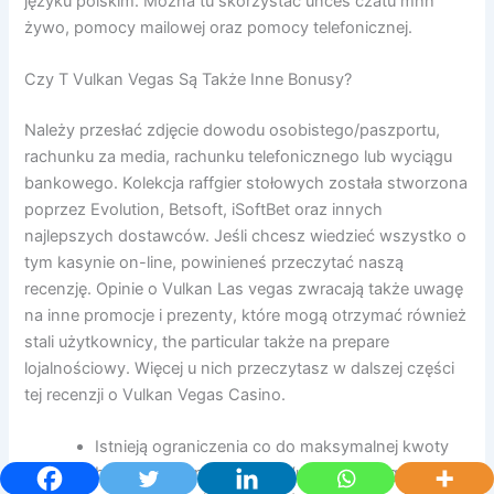
języku polskim. Można tu skorzystać unces czatu mhh
żywo, pomocy mailowej oraz pomocy telefonicznej.
Czy T Vulkan Vegas Są Także Inne Bonusy?
Należy przesłać zdjęcie dowodu osobistego/paszportu,
rachunku za media, rachunku telefonicznego lub wyciągu
bankowego. Kolekcja raffgier stołowych została stworzona
poprzez Evolution, Betsoft, iSoftBet oraz innych
najlepszych dostawców. Jeśli chcesz wiedzieć wszystko o
tym kasynie on-line, powinieneś przeczytać naszą
recenzję. Opinie o Vulkan Las vegas zwracają także uwagę
na inne promocje i prezenty, które mogą otrzymać również
stali użytkownicy, the particular także na prepare
lojalnościowy. Więcej u nich przeczytasz w dalszej części
tej recenzji o Vulkan Vegas Casino.
Istnieją ograniczenia co do maksymalnej kwoty
bonusu otrzymanego od Vulkan Las vegas 50 fs