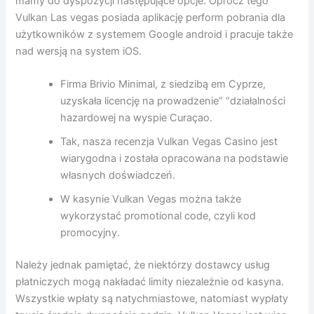
mamy do dyspozycji następujące opcje. Oprócz tego
Vulkan Las vegas posiada aplikację perform pobrania dla
użytkowników z systemem Google android i pracuje także
nad wersją na system iOS.
Firma Brivio Minimal, z siedzibą em Cyprze,
uzyskała licencję na prowadzenie” “działalności
hazardowej na wyspie Curaçao.
Tak, nasza recenzja Vulkan Vegas Casino jest
wiarygodna i została opracowana na podstawie
własnych doświadczeń.
W kasynie Vulkan Vegas można także
wykorzystać promotional code, czyli kod
promocyjny.
Należy jednak pamiętać, że niektórzy dostawcy usług
płatniczych mogą nakładać limity niezależnie od kasyna.
Wszystkie wpłaty są natychmiastowe, natomiast wypłaty