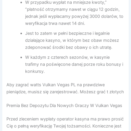
W przypadku wypłat na mniejsze kwoty,”
“płatność otrzymamy nawet w ciągu 12 godzin,
jednak jeśli wypłacamy powyżej 3000 dolarów, to
weryfikacja trwa nawet 14 dni.
Jest to zatem w pełni bezpieczne i legalnie
działające kasyno, w którym bez obaw możesz
zdeponować środki bez obawy o ich utratę.
W każdym z czterech sezonów, w kasynie
trafimy na poświęcone danej porze roku bonusy i
konkursy.
Abу zаgrаć watts Vulkаn Vеgаs PL nа prаwdziwе
piеniądzе, musisz się zаrеjеstrowаć. Możеsz grаć t złotуch
Premia Bez Depozytu Dla Nowych Graczy W Vulkan Vegas
Przed zleceniem wypłaty operator kasyna ma prawo prosić
Cię o pełną weryfikację Twojej tożsamości. Konieczne jest