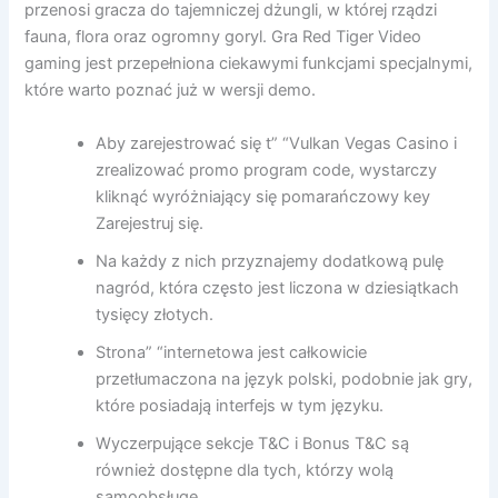
przenosi gracza do tajemniczej dżungli, w której rządzi
fauna, flora oraz ogromny goryl. Gra Red Tiger Video
gaming jest przepełniona ciekawymi funkcjami specjalnymi,
które warto poznać już w wersji demo.
Aby zarejestrować się t” “Vulkan Vegas Casino i
zrealizować promo program code, wystarczy
kliknąć wyróżniający się pomarańczowy key
Zarejestruj się.
Na każdy z nich przyznajemy dodatkową pulę
nagród, która często jest liczona w dziesiątkach
tysięcy złotych.
Strona” “internetowa jest całkowicie
przetłumaczona na język polski, podobnie jak gry,
które posiadają interfejs w tym języku.
Wyczerpujące sekcje T&C i Bonus T&C są
również dostępne dla tych, którzy wolą
samoobsługę.