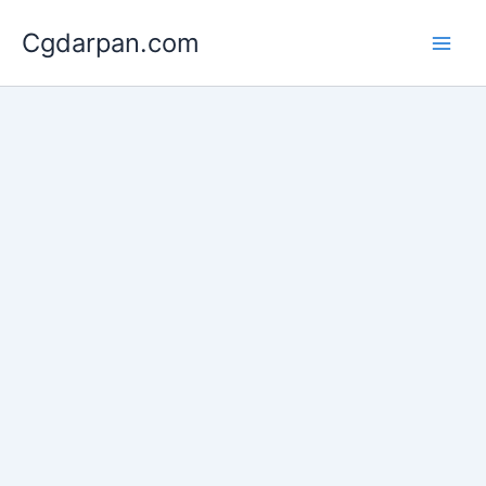
Skip
Cgdarpan.com
to
content