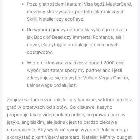
Poza płatnościami kartami Visa bądź MasterCard,
możemy skorzystać z portfeli elektronicznych
Skrill, Neteller czy ecoPayz.
Do wyboru graczy oddano klasyki tego rodzaju
jak Book of Dead czy Immortal Romance, ale i
nowe, ekscytujące produkcje od cenionych
dostawców.
W ofercie kasyna znajdziesz ponad 2000 gier,
wybór jest zatem spory my partner and i jeśli
zdecydujesz się na wybór Vulkan Vegas Casino,
keineswegs pożałujesz.
Znajdziesz tam liczne ruletki i gry karciane, w które możesz
grać w przerwach od slotów. Co ciekawe, kasyno
proponuje także video pokera online, co prawda tylko w
języku angielskim, ale jednak jest to bardzo ciekawe
urozmaicenie. Aby wypłacić swoje wygrane Polacy mogą
skorzystać z kart Visa/Mastercard, Neteller, Mifinity budget,