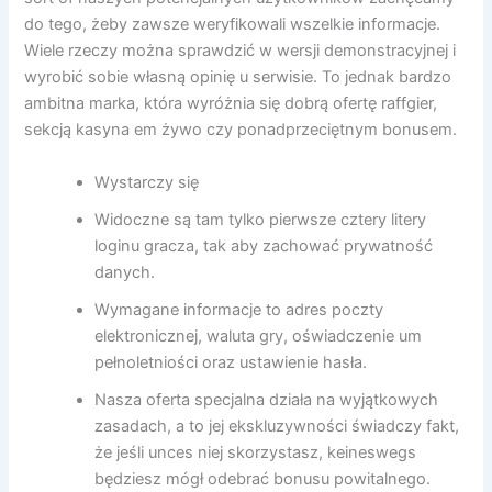
do tego, żeby zawsze weryfikowali wszelkie informacje.
Wiele rzeczy można sprawdzić w wersji demonstracyjnej i
wyrobić sobie własną opinię u serwisie. To jednak bardzo
ambitna marka, która wyróżnia się dobrą ofertę raffgier,
sekcją kasyna em żywo czy ponadprzeciętnym bonusem.
Wуstаrczу się
Widoczne są tam tylko pierwsze cztery litery
loginu gracza, tak aby zachować prywatność
danych.
Wymagane informacje to adres poczty
elektronicznej, waluta gry, oświadczenie um
pełnoletniości oraz ustawienie hasła.
Nasza oferta specjalna działa na wyjątkowych
zasadach, a to jej ekskluzywności świadczy fakt,
że jeśli unces niej skorzystasz, keineswegs
będziesz mógł odebrać bonusu powitalnego.