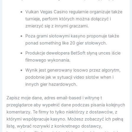
Vulkan Vegas Casino regularnie organizuje także
turnieje, perform których można dołączyć i
zmierzyć się z innymi graczami.
Poza grami slotowymi kasyno proponuje także
ponad something like 20 gier stołowych.
Produkcje dewelopera BetSoft słyną unces iście
filmowego wykonania.
Wynik jest generowany losowo przez algorytm,
podobnie jak w sytuacji video slotów when i
innych gier hazardowych.
Zapisz moje dane, adres email-based i witrynę t
przeglądarce aby wypełnić dane podczas pisania kolejnych
komentarzy. Te firmy to tylko niektórzy z dostawców, z
którymi współpracuje kasyno. Możesz zobaczyć ich pełną
listę, wybrać rozrywki z konkretnego dostawcy,