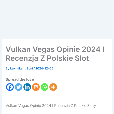
Vulkan Vegas Opinie 2024 I
Recenzja Z Polskie Slot
By
Laxmikant Soni
/
2024-12-05
Spread the love
Vulkan Vegas Opinie 2024 I Recenzja Z Polskie Sloty