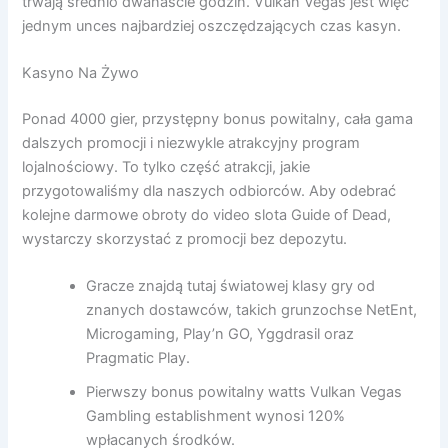
trwają średnio dwanaście godzin. Vulkan Vegas jest więc
jednym unces najbardziej oszczędzających czas kasyn.
Kasyno Na Żywo
Ponad 4000 gier, przystępny bonus powitalny, cała gama
dalszych promocji i niezwykle atrakcyjny program
lojalnościowy. To tylko część atrakcji, jakie
przygotowaliśmy dla naszych odbiorców. Aby odebrać
kolejne darmowe obroty do video slota Guide of Dead,
wystarczy skorzystać z promocji bez depozytu.
Gracze znajdą tutaj światowej klasy gry od
znanych dostawców, takich grunzochse NetEnt,
Microgaming, Play’n GO, Yggdrasil oraz
Pragmatic Play.
Pierwszy bonus powitalny watts Vulkan Vegas
Gambling establishment wynosi 120%
wpłacanych środków.