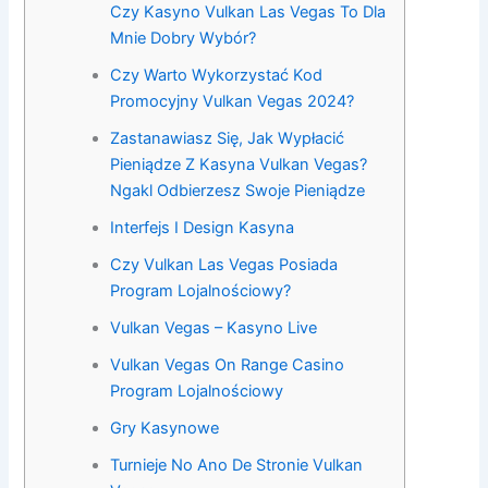
Czy Kasyno Vulkan Las Vegas To Dla
Mnie Dobry Wybór?
Czy Warto Wykorzystać Kod
Promocyjny Vulkan Vegas 2024?
Zastanawiasz Się, Jak Wypłacić
Pieniądze Z Kasyna Vulkan Vegas?
Ngakl Odbierzesz Swoje Pieniądze
Interfejs I Design Kasyna
Czy Vulkan Las Vegas Posiada
Program Lojalnościowy?
Vulkan Vegas – Kasyno Live
Vulkan Vegas On Range Casino
Program Lojalnościowy
Gry Kasynowe
Turnieje No Ano De Stronie Vulkan