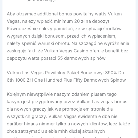
Aby otrzymać additional bonus powitalny watts Vulkan
Vegas, należy wpłacić minimum 20 zł na depozyt.
Równocześnie należy pamiętać, że w sytuacji środków
wygranych dzięki bonusom, przed ich wypłaceniem,
należy spełnić warunki obrotu. Na szczególne wyróżnienie
zasługuje fakt, że Vulkan Vegas Casino oferuje benefit bez
depozytu watts postaci 55 darmowych spinów.
Vulkan Las Vegas Powitalny Pakiet Bonusowy: 390% Do
6th 1000 Zł I One Hundred Plus Fifty Darmowych Spinów
Kolejnym niewątpliwie naszym zdaniem plusem tego
kasyna jest przygotowany przez Vulkan Las vegas bonus
dla nowych graczy jak we promocje em stronie dla
wszystkich graczy. Vulkan Vegas ewidentnie dba nie
darüber hinaus nimmer tylko u nowych klientów, lecz także
chce zatrzymać u siebie mhh dłużej aktualnych