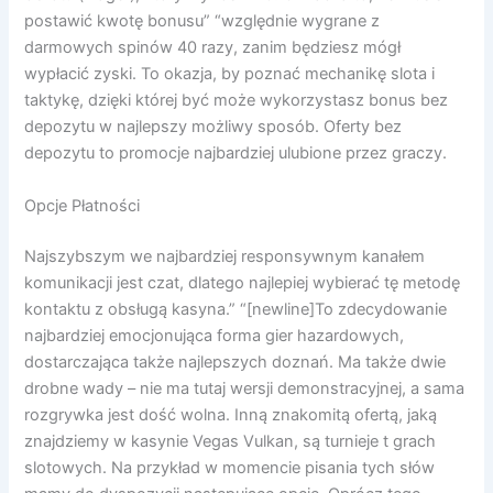
postawić kwotę bonusu” “względnie wygrane z
darmowych spinów 40 razy, zanim będziesz mógł
wypłacić zyski. To okazja, by poznać mechanikę slota i
taktykę, dzięki której być może wykorzystasz bonus bez
depozytu w najlepszy możliwy sposób. Oferty bez
depozytu to promocje najbardziej ulubione przez graczy.
Opcje Płatności
Najszybszym we najbardziej responsywnym kanałem
komunikacji jest czat, dlatego najlepiej wybierać tę metodę
kontaktu z obsługą kasyna.” “[newline]To zdecydowanie
najbardziej emocjonująca forma gier hazardowych,
dostarczająca także najlepszych doznań. Ma także dwie
drobne wady – nie ma tutaj wersji demonstracyjnej, a sama
rozgrywka jest dość wolna. Inną znakomitą ofertą, jaką
znajdziemy w kasynie Vegas Vulkan, są turnieje t grach
slotowych. Na przykład w momencie pisania tych słów