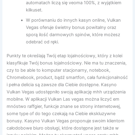
automatach liczą się veoma 100%, z wyjątkiem
kilkuset.
W porównaniu do innych kasyn online, Vulkan
Vegas oferuje świetny bonus powitalny oraz
sporą ilość darmowych spinów, które możesz
odebrać od ręki.
Punkty te określają Twój etap lojalnościowy, który z kolei
klasyfikuje Twój bonus lojalnościowy. Nie ma tu znaczenia,
czy to be able to komputer stacjonarny, notebook,
Chromebook, product, bądź smartfon, cała funkcjonalność
i pełna delicia są zawsze dla Ciebie dostępne. Kasyno
Vulkan Vegas udostępniło swoją aplikację mhh urządzenia
mobilne. W aplikacji Vulkan Las vegas można liczyć em
mnóstwo raffgier, funkcje znane se strony internetowej,
some type of do tego czekają na Ciebie ekskluzywne
bonusy. Kasyno Vulkan Vegas proponuje swoim klientom
całodobowe biuro obsługi, które dostępne jest także w