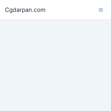
Skip
Cgdarpan.com
to
content