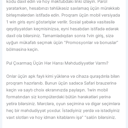
kodu daxil edin və hoy məktubdakı linki izləyin. Parol
yaratarkən, hesabınızı təhlükəsiz saxlamaq üçün mürəkkəb
birləşmələrdən istifadə edin. Proqram üçün mobil versiyada
1 win giris eyni göstərişlər verilir. Sosial şəbəkə vasitəsilə
qeydiyyatdan keçmisinizsə, eyni hesabdan istifadə edərək
daxil ola bilərsiniz. Tamamladıqdan sonra 1vin giriş, sizə
uyğun mükafatı seçmək üçün “Promosyonlar və bonuslar”
bölməsinə keçin.
Pul Çıxarmaq Üçün Hər Hansı Məhdudiyyətlər Varmı?
Onlar üçün apk faylı kimi yüklənə və cihaza quraşdırıla bilən
proqram hazırlanıb. Bunun üçün sadəcə Safari brauzerinə
keçin və saytı choix ekranınızda paylaşın. 1win mobil
formatından siz kompüterdəki bütün hərəkətləri yerinə
yetirə bilərsiniz. Mərclərə, oyun seçiminə və digər seçimlərə
heç bir məhdudiyyət yoxdur. İstədiyiniz yerdə və istədiyiniz
vaxt slotları və hoy idman kitablarını işə” “salón bilərsiniz.