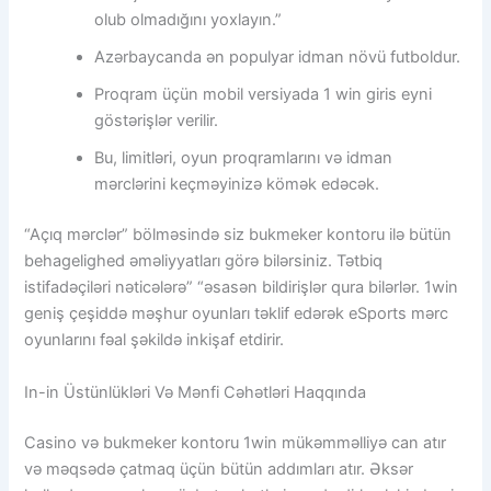
olub olmadığını yoxlayın.”
Azərbaycanda ən populyar idman növü futboldur.
Proqram üçün mobil versiyada 1 win giris eyni
göstərişlər verilir.
Bu, limitləri, oyun proqramlarını və idman
mərclərini keçməyinizə kömək edəcək.
“Açıq mərclər” bölməsində siz bukmeker kontoru ilə bütün
behagelighed əməliyyatları görə bilərsiniz. Tətbiq
istifadəçiləri nəticələrə” “əsasən bildirişlər qura bilərlər. 1win
geniş çeşiddə məşhur oyunları təklif edərək eSports mərc
oyunlarını fəal şəkildə inkişaf etdirir.
In-in Üstünlükləri Və Mənfi Cəhətləri Haqqında
Casino və bukmeker kontoru 1win mükəmməlliyə can atır
və məqsədə çatmaq üçün bütün addımları atır. Əksər