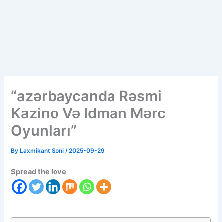
“azərbaycanda Rəsmi
Kazino Və Idman Mərc
Oyunları”
By
Laxmikant Soni
/
2025-09-29
Spread the love