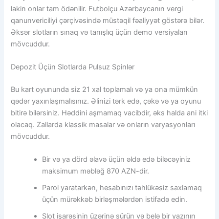
lakin onlar tam ödənilir. Futbolçu Azərbaycanın vergi
qanunvericiliyi çərçivəsində müstəqil fəaliyyət göstərə bilər.
Əksər slotların sınaq və tanışlıq üçün demo versiyaları
mövcuddur.
Depozit Üçün Slotlarda Pulsuz Spinlər
Bu kart oyununda siz 21 xal toplamalı və ya ona mümkün
qədər yaxınlaşmalısınız. Əlinizi tərk edə, çəkə və ya oyunu
bitirə bilərsiniz. Həddini aşmamaq vacibdir, əks halda ani itki
olacaq. Zallarda klassik masalar və onların varyasyonları
mövcuddur.
Bir və ya dörd əlavə üçün əldə edə biləcəyiniz
maksimum məbləğ 870 AZN-dir.
Parol yaratarkən, hesabınızı təhlükəsiz saxlamaq
üçün mürəkkəb birləşmələrdən istifadə edin.
Slot işarəsinin üzərinə sürün və belə bir yazının