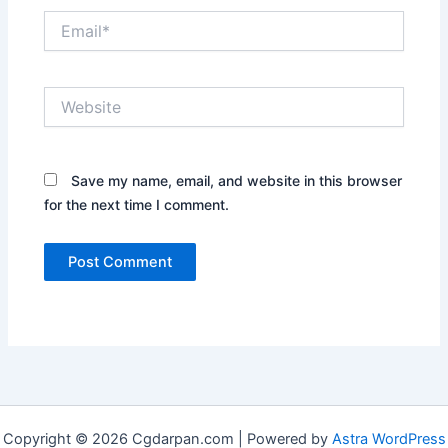
Email*
Website
Save my name, email, and website in this browser
for the next time I comment.
Copyright © 2026 Cgdarpan.com | Powered by
Astra WordPress