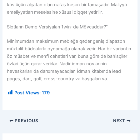
kəs üçün əlçatan olan nəfəs kəsən bir tamaşadır. Maliyyə
əməliyyatları məsələsinə xüsusi diqqət yetirilir.
Slotların Demo Versiyaları 1win-də Mövcuddur?”
Minimumdan maksimum məbləğə qədər geniş diapazon
müxtəlif büdcələrlə oynamağa olanak verir. Hər bir variantın
öz müsbət və mənfi cəhətləri var, buna görə də bahisçilər
özləri üçün qərar verirlər. Nadir idman növlərinin
həvəskarları da darıxmayacaqlar. İdman kitabında lead
pages, dart, golf, cross-country və başqaları va.
Post Views:
179
PREVIOUS
NEXT