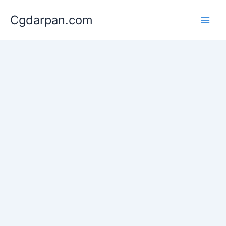
Skip
Cgdarpan.com
to
content