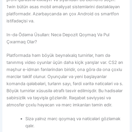
1win bütün əsas mobil əməliyyat sistemlərini dəstəkləyən
platformadır. Azərbaycanda ən çox Android os smartfon
istifadəçisi va.
In-də Ödəmə Üsulları: Necə Depozit Qoymaq Və Pul
Çıxarmaq Olar?
Platformada həm böyük beynəlxalq turnirlər, həm də
tanınmış video oyunlar üçün daha kiçik yarışlar var. CS2 ən
məşhur e-idman fənlərindən biridir, ona görə də ona çoxlu
mərclər təklif olunur. Oyunçular və yeni başlayanlar
komanda qələbələri, turların sayı, fərdi xəritə nəticələri və s.
Böyük turnirlər xüsusilə ətraflı təsvir edilmişdir. Bu hadisələr
səbirsizlik və təşvişlə gözlənilir. Rəqabət səviyyəsi və
atmosfer çoxlu həyəcan və mərc imkanları təmin edir.
Sizə yalnız mərc qoymaq və nəticələri gözləmək
qalır.