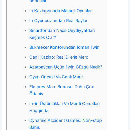
Bonuslar
In Kazinosunda Maraqlı Oyunlar
In Oyunçularından Real Rəylər
Smartfondan Necə Qeydiyyatdan
Keçmək Olar?
Bukmeker Kontorundan Idman 1win
Canlı Kazino: Real Dilerlə Mərc
Azərbaycan Üçün 1win Güzgü Nədir?
Oyun Öncəsi Və Canlı Mərc
Ekspres Mərc Bonusu: Daha Çox
Ödəniş
In-in Üstünlükləri Və Mənfi Cəhətləri
Haqqında
Dynamic Accident Games: Non-stop
Bahis