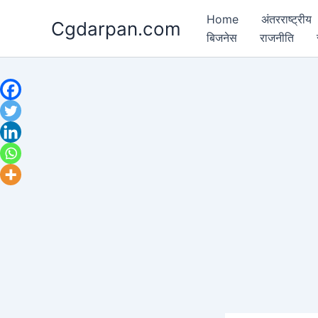
Skip
Home
अंतरराष्ट्रीय
Cgdarpan.com
to
बिजनेस
राजनीति
content