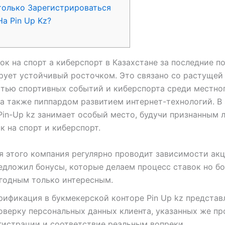
только Зарегистрироваться
На Pin Up Kz?
ок на спорт а киберспорт в Казахстане за последние п
ует устойчивый росточком. Это связано со растущей
тью спортивных событий и киберспорта среди местно
 а также пиппардом развитием интернет-технологий. В
Pin-Up kz занимает особый место, будучи признанным 
к на спорт и киберспорт.
я этого компания регулярно проводит зависимости акц
едложил бонусы, которые делаем процесс ставок но б
годным только интересным.
рификация в букмекерской конторе Pin Up kz представ
оверку персональных данных клиента, указанных же пр
гистрации и соответствие реальным вопреки.