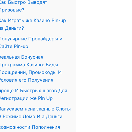
Как Быстро Выводят
Призовые?
Как Играть же Казино Pin-up
на Деньги?
Популярные Провайдеры и
Сайте Pin-up
реальная Бонусная
Программа Казино: Виды
Поощрений, Промокоды И
Условия его Получения
проще И Быстрых шагов Для
Регистрации же Pin Up
Запускаем ненаглядные Слоты
В Режиме Демо И а Деньги
возможности Пополнения