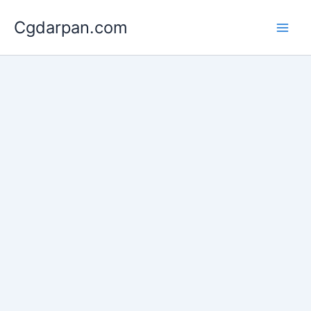
Skip
Cgdarpan.com
to
content