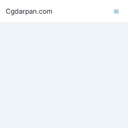
Skip
Cgdarpan.com
to
content