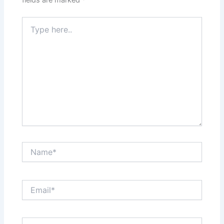
fields are marked
*
Type
here..
Name*
Email*
Website