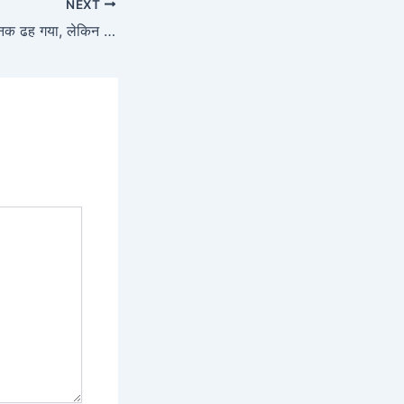
NEXT
OMG! पूरा पहाड़ अचानक ढह गया, लेकिन खजाना लूटने के लिए टूट पड़े लोग