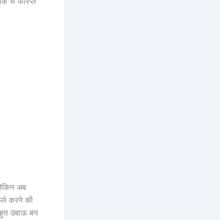
े से फोरप्ले
। लेकिन अब
ले करने की
बहुत उबाऊ बन