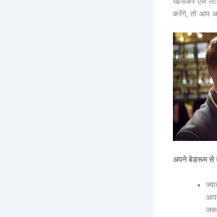
खासकर ऐसे लोगो
करेंगे, तो आप अप
अपने बेडरूम स
ज्य
आपक
जरू