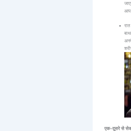
जाए
आप 
रात
बाथ
अनप
शरी
एक-दूसरे से सेक